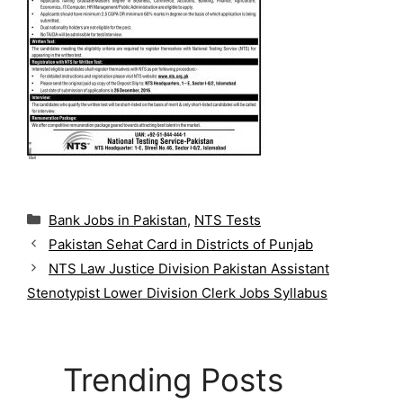
C
Bank Jobs in Pakistan
,
NTS Tests
a
Pakistan Sehat Card in Districts of Punjab
t
NTS Law Justice Division Pakistan Assistant
e
g
Stenotypist Lower Division Clerk Jobs Syllabus
o
r
i
e
Trending Posts
s