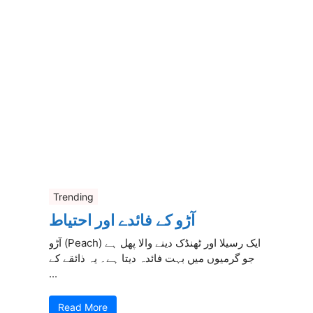
Trending
آڑو کے فائدے اور احتیاط
آڑو (Peach) ایک رسیلا اور ٹھنڈک دینے والا پھل ہے
جو گرمیوں میں بہت فائدہ دیتا ہے۔ یہ ذائقے کے
...
Read More