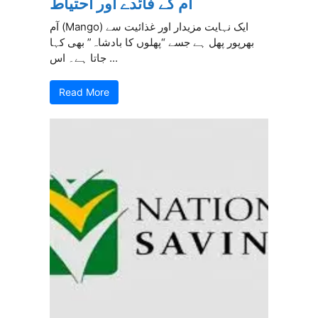
آم کے فائدے اور احتیاط
آم (Mango) ایک نہایت مزیدار اور غذائیت سے
بھرپور پھل ہے جسے “پھلوں کا بادشاہ” بھی کہا
جاتا ہے۔ اس ...
Read More