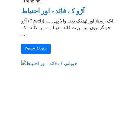
Trending
آڑو کے فائدے اور احتیاط
آڑو (Peach) ایک رسیلا اور ٹھنڈک دینے والا پھل ہے
جو گرمیوں میں بہت فائدہ دیتا ہے۔ یہ ذائقے کے
...
Read More