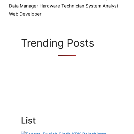
r
Data Manager Hardware Technician System Analyst
i
Web Developer
e
s
Trending Posts
List