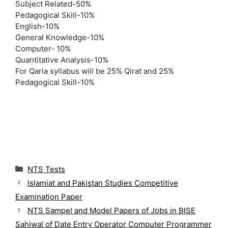
Subject Related-50%
Pedagogical Skill-10%
English-10%
General Knowledge-10%
Computer- 10%
Quantitative Analysis-10%
For Qaria syllabus will be 25% Qirat and 25%
Pedagogical Skill-10%
C
NTS Tests
a
Islamiat and Pakistan Studies Competitive
t
Examination Paper
e
g
NTS Sampel and Model Papers of Jobs in BISE
o
Sahiwal of Date Entry Operator Computer Programmer