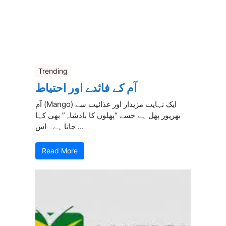
Trending
آم کے فائدے اور احتیاط
آم (Mango) ایک نہایت مزیدار اور غذائیت سے
بھرپور پھل ہے جسے “پھلوں کا بادشاہ” بھی کہا
جاتا ہے۔ اس ...
Read More