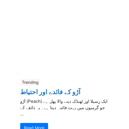
Trending
آڑو کے فائدے اور احتیاط
آڑو (Peach) ایک رسیلا اور ٹھنڈک دینے والا پھل ہے
جو گرمیوں میں بہت فائدہ دیتا ہے۔ یہ ذائقے کے
...
Read More