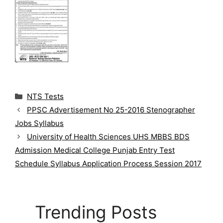
C
NTS Tests
a
PPSC Advertisement No 25-2016 Stenographer
t
Jobs Syllabus
e
g
University of Health Sciences UHS MBBS BDS
o
Admission Medical College Punjab Entry Test
r
Schedule Syllabus Application Process Session 2017
i
e
s
Trending Posts