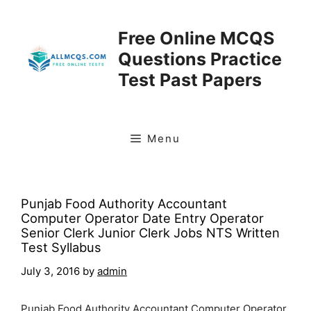
Skip
to
Free Online MCQS
content
Questions Practice
Test Past Papers
Menu
Punjab Food Authority Accountant
Computer Operator Date Entry Operator
Senior Clerk Junior Clerk Jobs NTS Written
Test Syllabus
July 3, 2016
by
admin
Punjab Food Authority Accountant Computer Operator