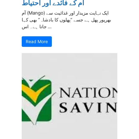
آم کے فائدے اور احتیاط
آم (Mango) ایک نہایت مزیدار اور غذائیت سے
بھرپور پھل ہے جسے “پھلوں کا بادشاہ” بھی کہا
جاتا ہے۔ اس ...
Read More