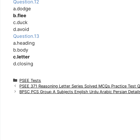
Question.12
a.dodge
b.flee
c.duck
d.avoid
Question.13
a.heading
b.body
c.letter
d.closing
C
PSEE Tests
a
PSEE 371 Reasoning Letter Series Solved MCQs Practice Test 
t
BPSC PCS Group A Subjects English Urdu Arabic Persian Detail
e
g
o
r
i
e
s