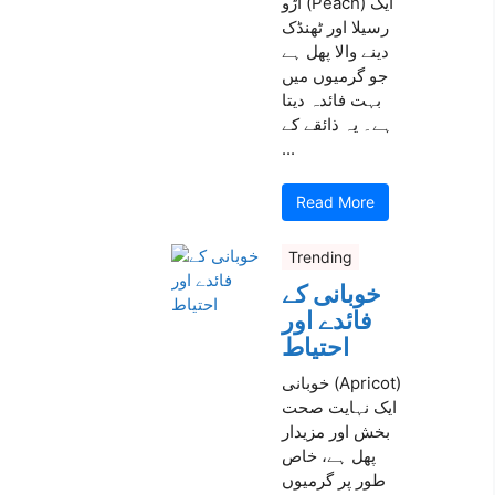
آڑو (Peach) ایک
رسیلا اور ٹھنڈک
دینے والا پھل ہے
جو گرمیوں میں
بہت فائدہ دیتا
ہے۔ یہ ذائقے کے
...
Read More
Trending
خوبانی کے
فائدے اور
احتیاط
خوبانی (Apricot)
ایک نہایت صحت
بخش اور مزیدار
پھل ہے، خاص
طور پر گرمیوں