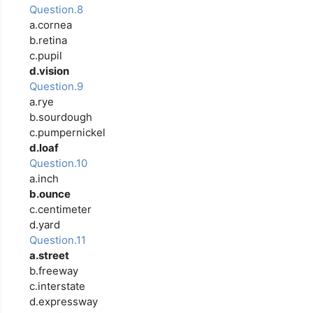
Question.8
a.cornea
b.retina
c.pupil
d.vision
Question.9
a.rye
b.sourdough
c.pumpernickel
d.loaf
Question.10
a.inch
b.ounce
c.centimeter
d.yard
Question.11
a.street
b.freeway
c.interstate
d.expressway