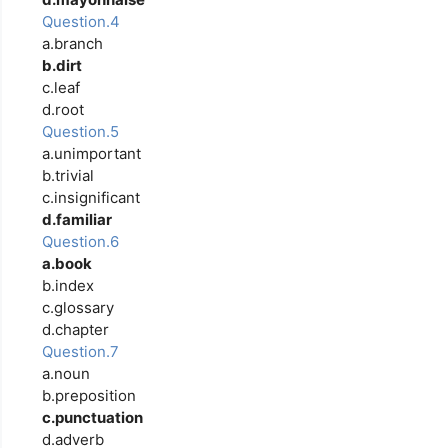
Question.4
a.branch
b.dirt
c.leaf
d.root
Question.5
a.unimportant
b.trivial
c.insignificant
d.familiar
Question.6
a.book
b.index
c.glossary
d.chapter
Question.7
a.noun
b.preposition
c.punctuation
d.adverb