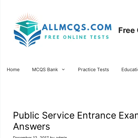
Skip
to
content
Free
Home
MCQS Bank
Practice Tests
Educat
Public Service Entrance Exa
Answers
December 12, 2017
by
admin