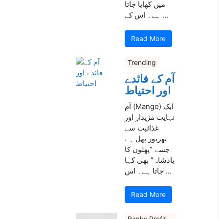
میں کھایا جاتا
ہے۔ اس کے ...
Read More
Trending
آم کے فائدے
اور احتیاط
آم (Mango) ایک
نہایت مزیدار اور
غذائیت سے
بھرپور پھل ہے
جسے “پھلوں کا
بادشاہ” بھی کہا
جاتا ہے۔ اس ...
Read More
Banks Profit