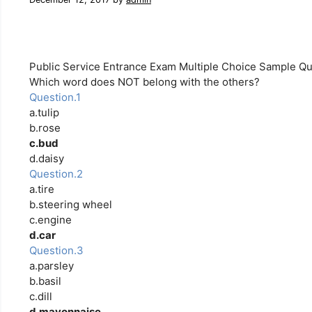
Public Service Entrance Exam Multiple Choice Sample Q
Which word does NOT belong with the others?
Question.1
a.tulip
b.rose
c.bud
d.daisy
Question.2
a.tire
b.steering wheel
c.engine
d.car
Question.3
a.parsley
b.basil
c.dill
d.mayonnaise