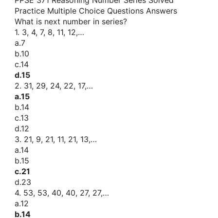
Practice Multiple Choice Questions Answers
What is next number in series?
1. 3, 4, 7, 8, 11, 12,…
a.7
b.10
c.14
d.15
2. 31, 29, 24, 22, 17,…
a.15
b.14
c.13
d.12
3. 21, 9, 21, 11, 21, 13,…
a.14
b.15
c.21
d.23
4. 53, 53, 40, 40, 27, 27,…
a.12
b.14