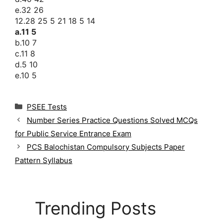
e.32 26
12.28 25 5 21 18 5 14
a.11 5
b.10 7
c.11 8
d.5 10
e.10 5
C
PSEE Tests
a
Number Series Practice Questions Solved MCQs
t
for Public Service Entrance Exam
e
g
PCS Balochistan Compulsory Subjects Paper
o
Pattern Syllabus
r
i
e
s
Trending Posts