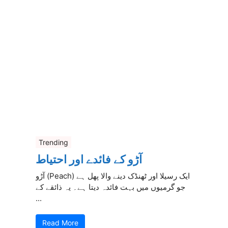
Trending
آڑو کے فائدے اور احتیاط
آڑو (Peach) ایک رسیلا اور ٹھنڈک دینے والا پھل ہے
جو گرمیوں میں بہت فائدہ دیتا ہے۔ یہ ذائقے کے
...
Read More