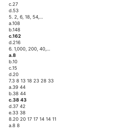
c.27
d.53
5. 2, 6, 18, 54,…
a.108
b.148
c.162
d.216
6. 1,000, 200, 40,…
a.8
b.10
c.15
d.20
7.3 8 13 18 23 28 33
a.39 44
b.38 44
c.38 43
d.37 42
e.33 38
8.20 20 17 17 14 14 11
a.8 8