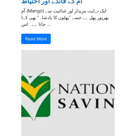
آم کے فائدے اور احتیاط
آم (Mango) ایک نہایت مزیدار اور غذائیت سے
بھرپور پھل ہے جسے “پھلوں کا بادشاہ” بھی کہا
جاتا ہے۔ اس ...
Read More