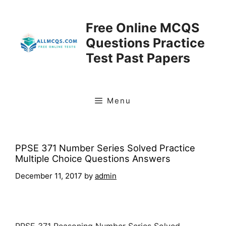
Skip
to
Free Online MCQS
content
Questions Practice
Test Past Papers
Menu
PPSE 371 Number Series Solved Practice
Multiple Choice Questions Answers
December 11, 2017
by
admin
PPSE 371
Reasoning Number Series Solved