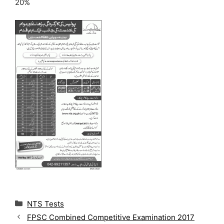
20%
C
NTS Tests
a
FPSC Combined Competitive Examination 2017
t