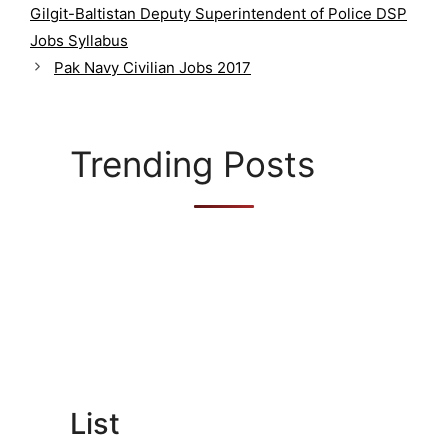
Gilgit-Baltistan Deputy Superintendent of Police DSP
e
g
Jobs Syllabus
o
Pak Navy Civilian Jobs 2017
r
i
e
s
Trending Posts
List