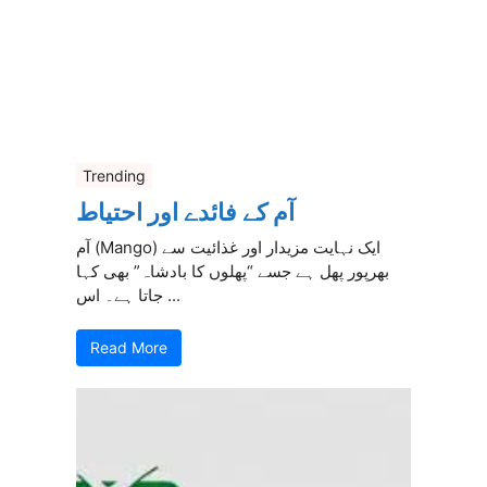
Trending
آم کے فائدے اور احتیاط
آم (Mango) ایک نہایت مزیدار اور غذائیت سے
بھرپور پھل ہے جسے “پھلوں کا بادشاہ” بھی کہا
جاتا ہے۔ اس ...
Read More