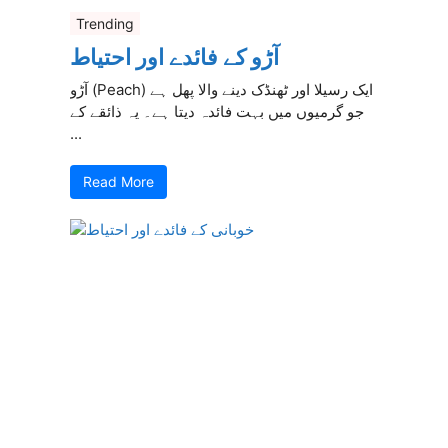
Trending
آڑو کے فائدے اور احتیاط
آڑو (Peach) ایک رسیلا اور ٹھنڈک دینے والا پھل ہے
جو گرمیوں میں بہت فائدہ دیتا ہے۔ یہ ذائقے کے
...
Read More