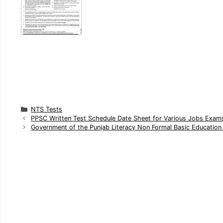
C
NTS Tests
a
PPSC Written Test Schedule Date Sheet for Various Jobs Exam
t
Government of the Punjab Literacy Non Formal Basic Education
e
g
o
r
i
e
s