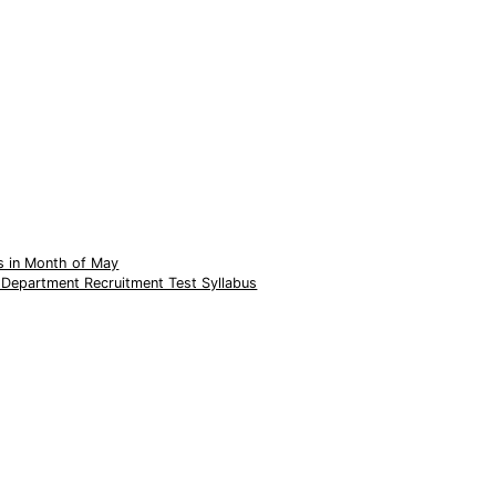
s in Month of May
 Department Recruitment Test Syllabus