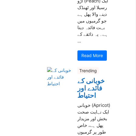
آڑو (Peach) ایک
رسیلا اور ٹھنڈک
دینے والا پھل ہے
جو گرمیوں میں
بہت فائدہ دیتا
ہے۔ یہ ذائقے کے
...
Read More
Trending
خوبانی کے
فائدے اور
احتیاط
خوبانی (Apricot)
ایک نہایت صحت
بخش اور مزیدار
پھل ہے، خاص
طور پر گرمیوں