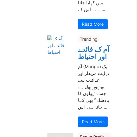
میں کھایا جاتا
ہے۔ اس کے ...
Read More
Trending
آم کے فائدے
اور احتیاط
آم (Mango) ایک
نہایت مزیدار اور
غذائیت سے
بھرپور پھل ہے
جسے “پھلوں کا
بادشاہ” بھی کہا
جاتا ہے۔ اس ...
Read More
Banks Profit