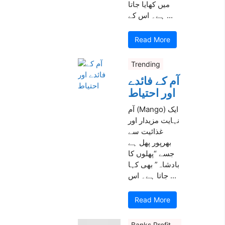
میں کھایا جاتا
ہے۔ اس کے ...
Read More
Trending
آم کے فائدے
اور احتیاط
آم (Mango) ایک
نہایت مزیدار اور
غذائیت سے
بھرپور پھل ہے
جسے “پھلوں کا
بادشاہ” بھی کہا
جاتا ہے۔ اس ...
Read More
Banks Profit