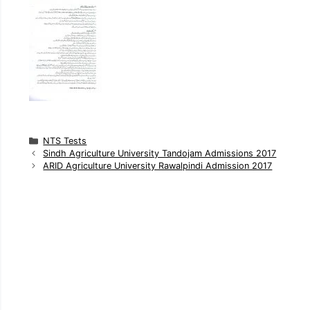
C
NTS Tests
a
Sindh Agriculture University Tandojam Admissions 2017
t
ARID Agriculture University Rawalpindi Admission 2017
e
g
o
r
i
e
s