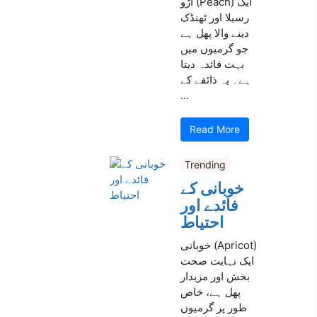
آڑو (Peach) ایک
رسیلا اور ٹھنڈک
دینے والا پھل ہے
جو گرمیوں میں
بہت فائدہ دیتا
ہے۔ یہ ذائقے کے
...
Read More
Trending
خوبانی کے
فائدے اور
احتیاط
خوبانی (Apricot)
ایک نہایت صحت
بخش اور مزیدار
پھل ہے، خاص
طور پر گرمیوں