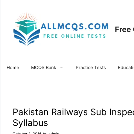
Skip
to
content
Free
Home
MCQS Bank
Practice Tests
Educat
Pakistan Railways Sub Inspe
Syllabus
October 1, 2016
by
admin