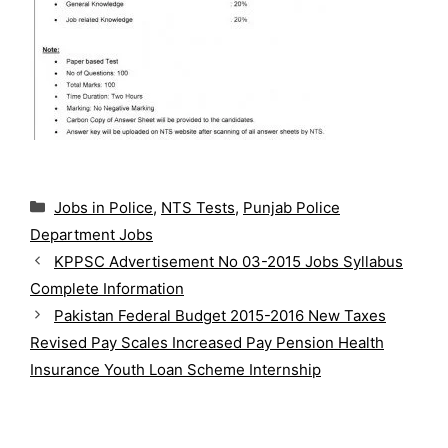
C
Jobs in Police
,
NTS Tests
,
Punjab Police
a
Department Jobs
t
KPPSC Advertisement No 03-2015 Jobs Syllabus
e
g
Complete Information
o
Pakistan Federal Budget 2015-2016 New Taxes
r
Revised Pay Scales Increased Pay Pension Health
i
Insurance Youth Loan Scheme Internship
e
s