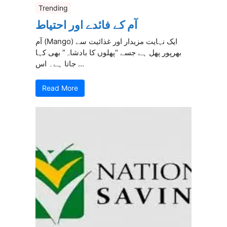
Trending
آم کے فائدے اور احتیاط
آم (Mango) ایک نہایت مزیدار اور غذائیت سے
بھرپور پھل ہے جسے “پھلوں کا بادشاہ” بھی کہا
جاتا ہے۔ اس ...
Read More