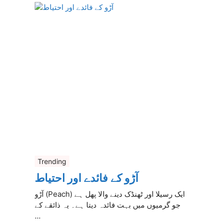
Trending
آڑو کے فائدے اور احتیاط
آڑو (Peach) ایک رسیلا اور ٹھنڈک دینے والا پھل ہے
جو گرمیوں میں بہت فائدہ دیتا ہے۔ یہ ذائقے کے
...