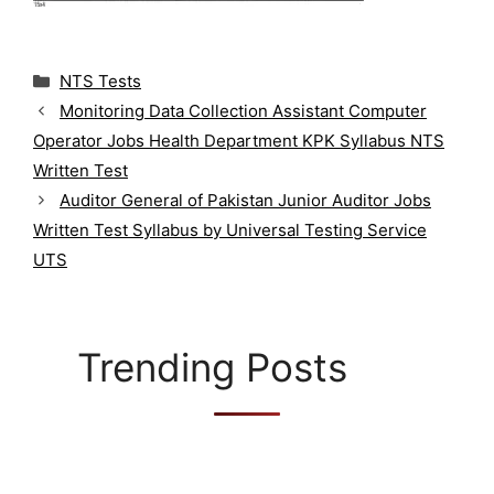
C
NTS Tests
a
Monitoring Data Collection Assistant Computer
t
Operator Jobs Health Department KPK Syllabus NTS
e
g
Written Test
o
Auditor General of Pakistan Junior Auditor Jobs
r
Written Test Syllabus by Universal Testing Service
i
UTS
e
s
Trending Posts