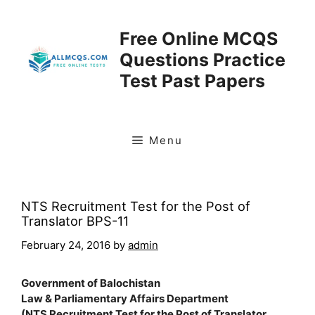
Skip
to
Free Online MCQS
content
Questions Practice
Test Past Papers
Menu
NTS Recruitment Test for the Post of
Translator BPS-11
February 24, 2016
by
admin
Government of Balochistan
Law & Parliamentary Affairs Department
(NTS Recruitment Test for the Post of Translator