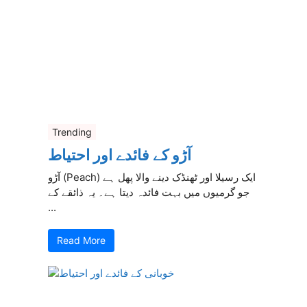
Trending
آڑو کے فائدے اور احتیاط
آڑو (Peach) ایک رسیلا اور ٹھنڈک دینے والا پھل ہے
جو گرمیوں میں بہت فائدہ دیتا ہے۔ یہ ذائقے کے
...
Read More