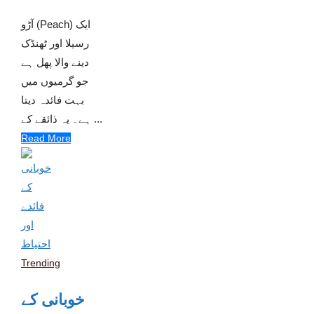
آڑو (Peach) ایک
رسیلا اور ٹھنڈک
دینے والا پھل ہے
جو گرمیوں میں
بہت فائدہ دیتا
ہے۔ یہ ذائقے کے ...
Read More
Trending
خوبانی کے