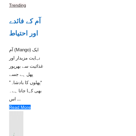
Trending
آم کے فائدے
اور احتیاط
آم (Mango) ایک
نہایت مزیدار اور
غذائیت سے بھرپور
پھل ہے جسے
“پھلوں کا بادشاہ”
بھی کہا جاتا ہے۔
اس ...
Read More