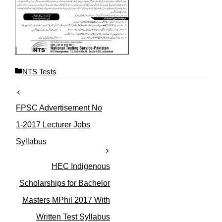
C
NTS Tests
a
t
e
FPSC Advertisement No
g
o
1-2017 Lecturer Jobs
r
Syllabus
i
e
s
HEC Indigenous
Scholarships for Bachelor
Masters MPhil 2017 With
Written Test Syllabus