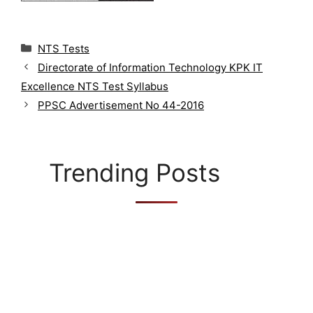
C
NTS Tests
a
Directorate of Information Technology KPK IT
t
Excellence NTS Test Syllabus
e
g
PPSC Advertisement No 44-2016
o
r
i
e
Trending Posts
s