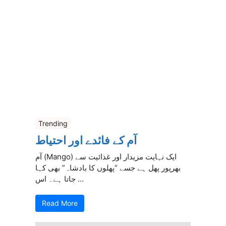
Trending
آم کے فائدے اور احتیاط
آم (Mango) ایک نہایت مزیدار اور غذائیت سے
بھرپور پھل ہے جسے “پھلوں کا بادشاہ” بھی کہا
جاتا ہے۔ اس ...
Read More