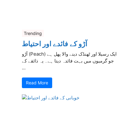
Trending
آڑو کے فائدے اور احتیاط
آڑو (Peach) ایک رسیلا اور ٹھنڈک دینے والا پھل ہے
جو گرمیوں میں بہت فائدہ دیتا ہے۔ یہ ذائقے کے
...
Read More