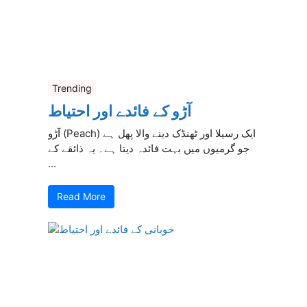
Trending
آڑو کے فائدے اور احتیاط
آڑو (Peach) ایک رسیلا اور ٹھنڈک دینے والا پھل ہے
جو گرمیوں میں بہت فائدہ دیتا ہے۔ یہ ذائقے کے
...
Read More