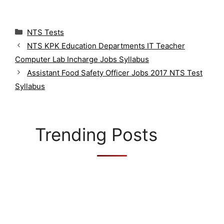
C
NTS Tests
a
NTS KPK Education Departments IT Teacher
t
Computer Lab Incharge Jobs Syllabus
e
g
Assistant Food Safety Officer Jobs 2017 NTS Test
o
Syllabus
r
i
e
s
Trending Posts