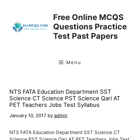
Skip
to
Free Online MCQS
content
Questions Practice
Test Past Papers
Menu
NTS FATA Education Department SST
Science CT Science PST Science Qari AT
PET Teachers Jobs Test Syllabus
January 10, 2017
by
admin
NTS FATA Education Department SST Science CT
Science PST Science Qari AT PET Teachers Jobs Test