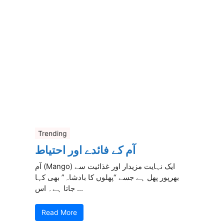
Trending
آم کے فائدے اور احتیاط
آم (Mango) ایک نہایت مزیدار اور غذائیت سے
بھرپور پھل ہے جسے “پھلوں کا بادشاہ” بھی کہا
جاتا ہے۔ اس ...
Read More