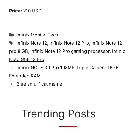
Price:
210 USD
C
Infinix Mobile
,
Tech
a
T
Infinix Note 12
,
Infinix Note 12 Pro
,
Infinix Note 12
t
a
pro 8 GB
,
Infinix Note 12 Pro gaming processor
,
Infinix
e
g
g
Note G96 12 Pro
s
o
Infinix NOTE 30 Pro 108MP Triple Camera 16GB
r
Extended RAM
i
Blue smurf cat meme
e
s
Trending Posts