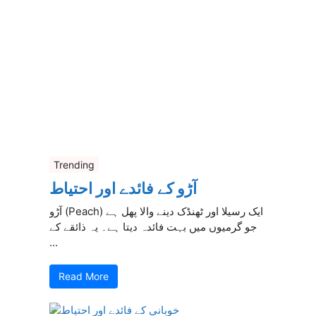
Trending
آڑو کے فائدے اور احتیاط
آڑو (Peach) ایک رسیلا اور ٹھنڈک دینے والا پھل ہے
جو گرمیوں میں بہت فائدہ دیتا ہے۔ یہ ذائقے کے
...
Read More