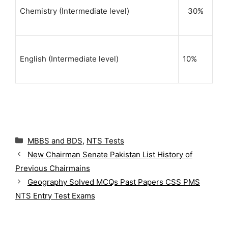
Chemistry (Intermediate level)
30%
English (Intermediate level)
10%
C
MBBS and BDS
,
NTS Tests
a
New Chairman Senate Pakistan List History of
t
Previous Chairmains
e
g
Geography Solved MCQs Past Papers CSS PMS
o
NTS Entry Test Exams
r
i
e