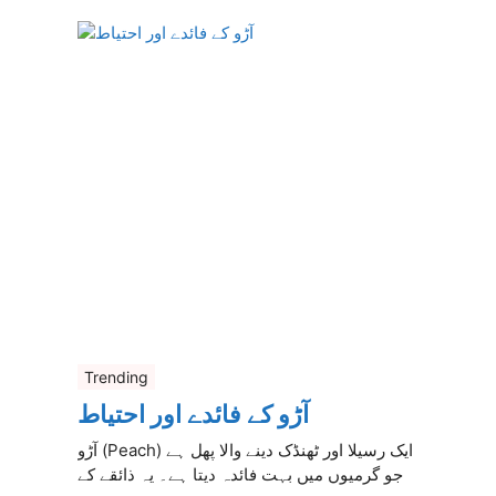
Trending
آڑو کے فائدے اور احتیاط
آڑو (Peach) ایک رسیلا اور ٹھنڈک دینے والا پھل ہے
جو گرمیوں میں بہت فائدہ دیتا ہے۔ یہ ذائقے کے