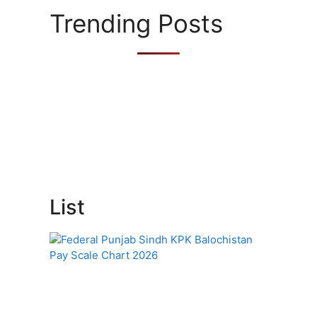
s
Trending Posts
List