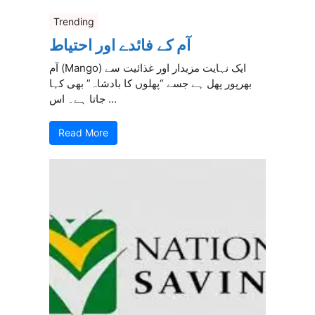
Trending
آم کے فائدے اور احتیاط
آم (Mango) ایک نہایت مزیدار اور غذائیت سے
بھرپور پھل ہے جسے “پھلوں کا بادشاہ” بھی کہا
جاتا ہے۔ اس ...
Read More