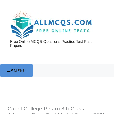
Skip
to
content
Free Online MCQS Questions Practice Test Past
Papers
MENU
Cadet College Petaro 8th Class