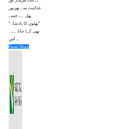
غذائیت سے بھرپور
پھل ہے جسے
“پھلوں کا بادشاہ”
بھی کہا جاتا ہے۔
اس ...
Read More