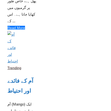
پھل ہے، خاص طور
پر گرمیوں میں
کھایا جاتا ہے۔ اس
کے ...
Read More
Trending
آم کے فائدے
اور احتیاط
آم (Mango) ایک
نہایت مزیدار اور