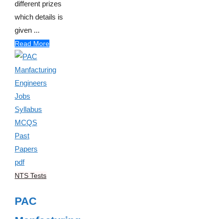
different prizes
which details is
given ...
Read More
NTS Tests
PAC