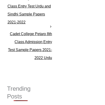
g
o
Class Entry Test Urdu and
r
Sindhi Sample Papers
i
e
2021-2022
s
Cadet College Petaro 8th
Class Admission Entry
Test Sample Papers 2021-
2022 Urdu
Trending
Posts