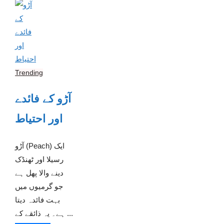
Trending
آڑو کے فائدے
اور احتیاط
آڑو (Peach) ایک
رسیلا اور ٹھنڈک
دینے والا پھل ہے
جو گرمیوں میں
بہت فائدہ دیتا
ہے۔ یہ ذائقے کے ...