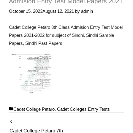
Admision Entry Test Model Papers 2021
October 15, 2023
August 12, 2021
by
admin
Cadet College Petaro 8th Class Admision Entry Test Model
Papers 2021-2022 for subject of Sindhi, Sindhi Sample
Papers, Sindhi Past Papers
C
Cadet College Petaro
,
Cadet Colleges Entry Tests
a
t
e
Cadet College Petaro 7th