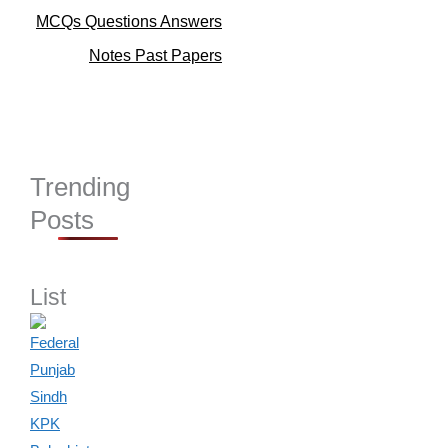
s
MCQs Questions Answers
Notes Past Papers
Trending
Posts
List