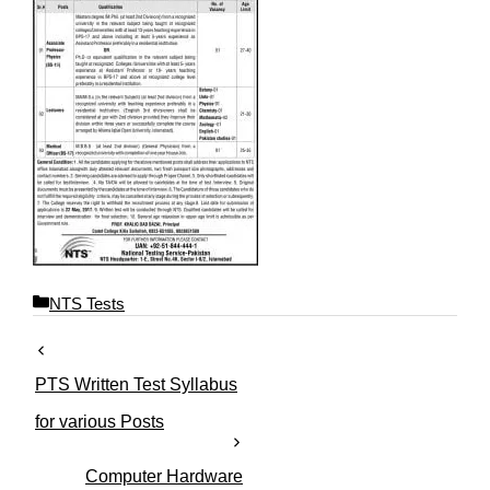
C
NTS Tests
a
t
e
PTS Written Test Syllabus
g
o
for various Posts
r
i
Computer Hardware
e