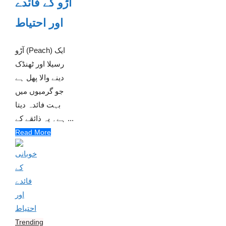
آڑو کے فائدے
اور احتیاط
آڑو (Peach) ایک
رسیلا اور ٹھنڈک
دینے والا پھل ہے
جو گرمیوں میں
بہت فائدہ دیتا
ہے۔ یہ ذائقے کے ...
Read More
Trending