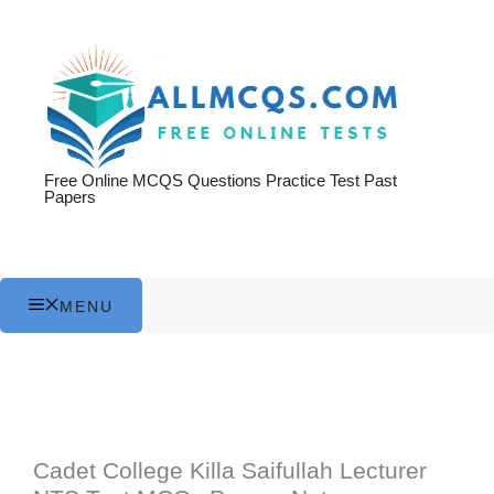
Skip
to
content
Free Online MCQS Questions Practice Test Past
Papers
MENU
Cadet College Killa Saifullah Lecturer