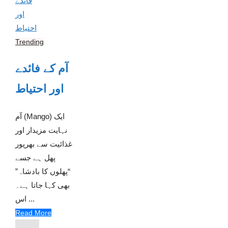
Trending
آم کے فائدے
اور احتیاط
آم (Mango) ایک
نہایت مزیدار اور
غذائیت سے بھرپور
پھل ہے جسے
“پھلوں کا بادشاہ”
بھی کہا جاتا ہے۔
اس ...
Read More