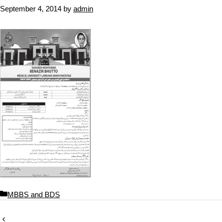
September 4, 2014
by
admin
C
MBBS and BDS
a
t