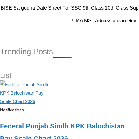
e
BISE Sargodha Date Sheet For SSC 9th Class 10th Class Sup
g
o
MA MSc Admissions in Govt 
r
i
e
s
Trending Posts
List
Notifications
Federal Punjab Sindh KPK Balochistan
Pay Scale Chart 2026