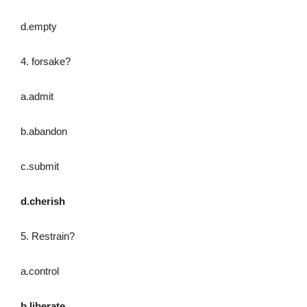
d.empty
4. forsake?
a.admit
b.abandon
c.submit
d.cherish
5. Restrain?
a.control
b.liberate