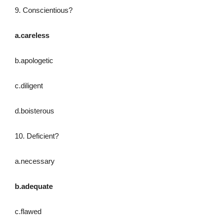
9. Conscientious?
a.careless
b.apologetic
c.diligent
d.boisterous
10. Deficient?
a.necessary
b.adequate
c.flawed