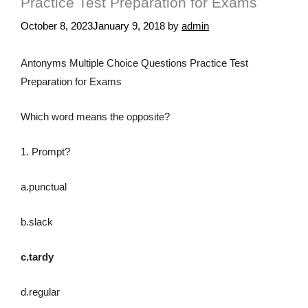
Practice Test Preparation for Exams
October 8, 2023
January 9, 2018
by
admin
Antonyms Multiple Choice Questions Practice Test
Preparation for Exams
Which word means the opposite?
1. Prompt?
a.punctual
b.slack
c.tardy
d.regular