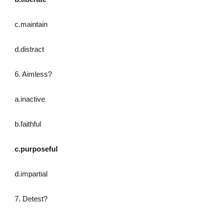
c.maintain
d.distract
6. Aimless?
a.inactive
b.faithful
c.purposeful
d.impartial
7. Detest?