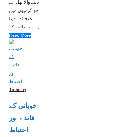
دینے والا پھل ہے
جو گرمیوں میں
بہت فائدہ دیتا
ہے۔ یہ ذائقے کے ...
Read More
Trending
خوبانی کے
فائدے اور
احتیاط