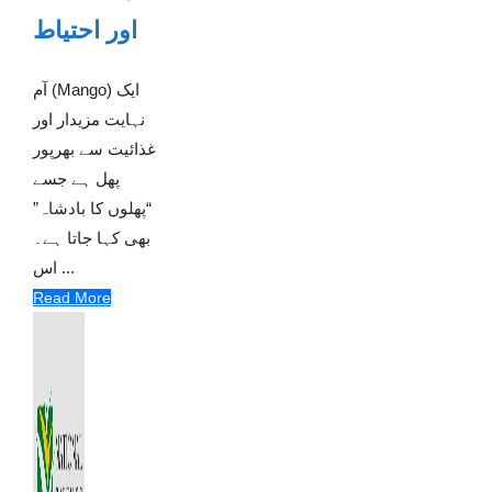
اور احتیاط
آم (Mango) ایک
نہایت مزیدار اور
غذائیت سے بھرپور
پھل ہے جسے
“پھلوں کا بادشاہ”
بھی کہا جاتا ہے۔
اس ...
Read More