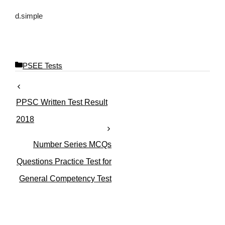
d.simple
C
PSEE Tests
a
t
e
PPSC Written Test Result
g
o
2018
r
i
Number Series MCQs
e
s
Questions Practice Test for
General Competency Test