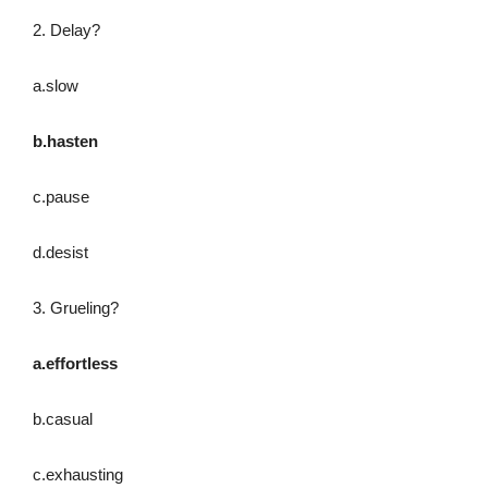
2. Delay?
a.slow
b.hasten
c.pause
d.desist
3. Grueling?
a.effortless
b.casual
c.exhausting